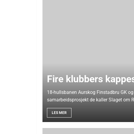
Fire klubbers kappe
18-hullsbanen Aurskog Finstadbru GK og
samarbeidsprosjekt de kaller Slaget om 
LES MER