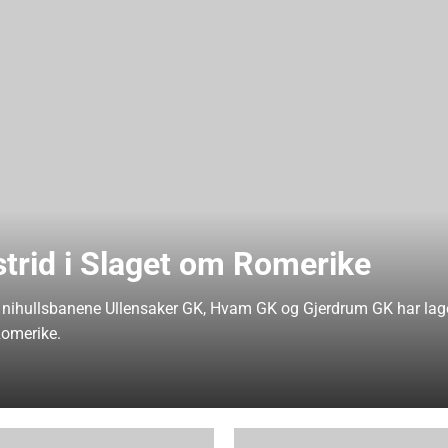
strid i Slaget om Romerike
 nihullsbanene Ullensaker GK, Hvam GK og Gjerdrum GK har lag
Romerike.