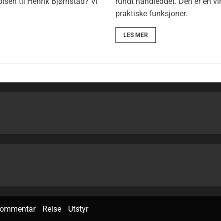
sen til Henrik Bjørnstad? Vi
rundt håndleddet. Den er en v
praktiske funksjoner.
LES MER
ommentar
Reise
Utstyr