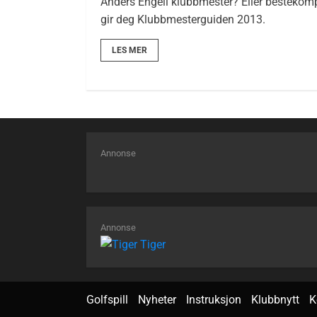
Anders Engell klubbmester? Eller bestekompi
gir deg Klubbmesterguiden 2013.
LES MER
Annonse
Annonse
Golfspill
Nyheter
Instruksjon
Klubbnytt
K