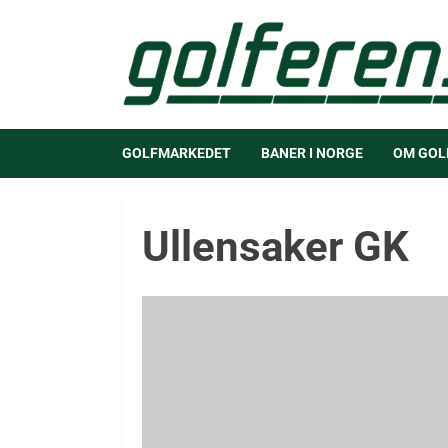
GOLFMARKEDET
BANER I NORGE
OM GOL
Ullensaker GK