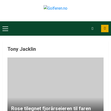
Tony Jacklin
Rose tilegnet fjorårseieren til faren