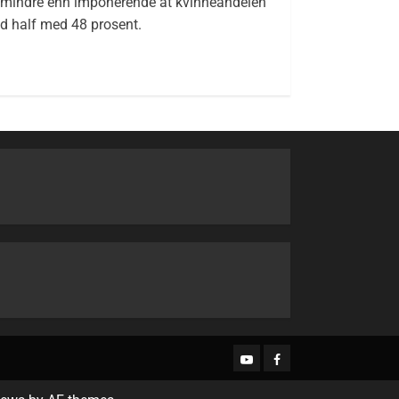
tet mindre enn imponerende at kvinneandelen
and half med 48 prosent.