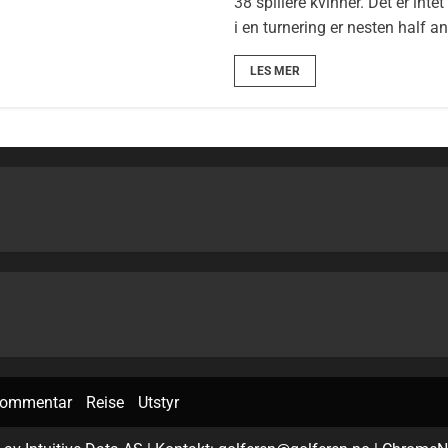
38 spillere kvinner. Det er in
i en turnering er nesten half 
LES MER
ommentar
Reise
Utstyr