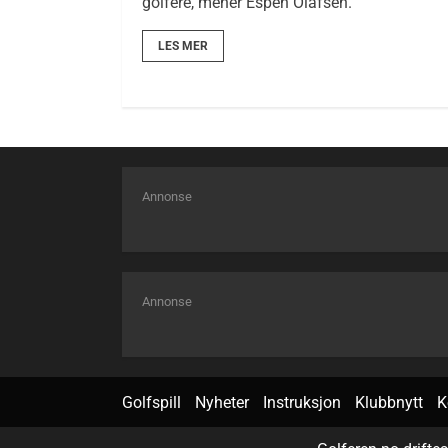
golfere, mener Espen Olafsen.
LES MER
Annonse
Annonse
Golfspill
Nyheter
Instruksjon
Klubbnytt
K