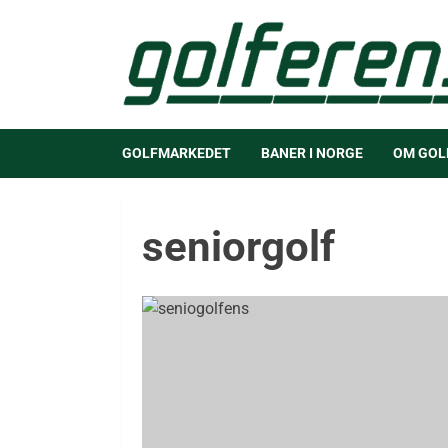
GOLFMARKEDET
BANER I NORGE
OM GOL
seniorgolf