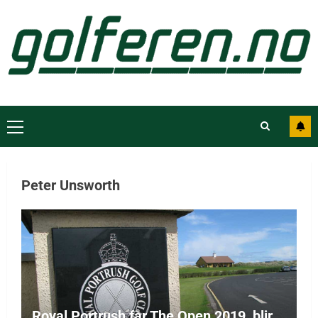
Peter Unsworth
Royal Portrush får The Open 2019, blir