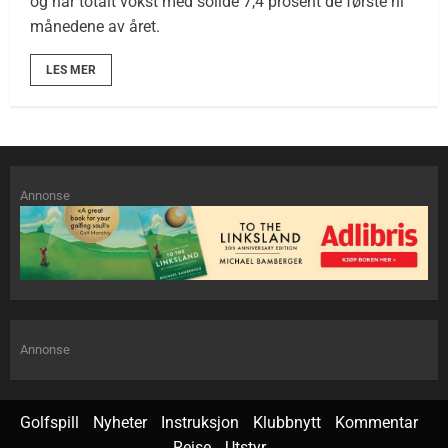
og har totalt vokst med solide 7,4 prosent de første ni
månedene av året.
LES MER
Annonse
Annonse
Golfspill
Nyheter
Instruksjon
Klubbnytt
Kommentar
Reise
Utstyr