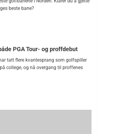
este golfbanene i Norden. Klarer du å gjette
ges beste bane?
både PGA Tour- og proffdebut
ar tatt flere kvantesprang som golfspiller
 på college, og nå overgang til proffenes