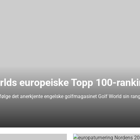
orlds europeiske Topp 100-rank
 følge det anerkjente engelske golfmagasinet Golf World sin ran