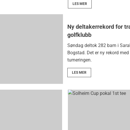
LES MER
Ny deltakerrekord for tr
golfklubb
Søndag deltok 282 barn i Sara
Bogstad. Det er ny rekord med 
turneringen.
LES MER