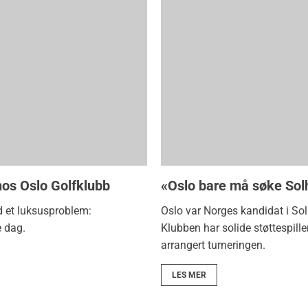
hos Oslo Golfklubb
«Oslo bare må søke Sol
d et luksusproblem:
Oslo var Norges kandidat i So
e dag.
Klubben har solide støttespill
arrangert turneringen.
LES MER