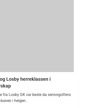
og Losby herreklassen i
rskap
 fra Losby GK var beste da seniorgolfens
y-banen i helgen.