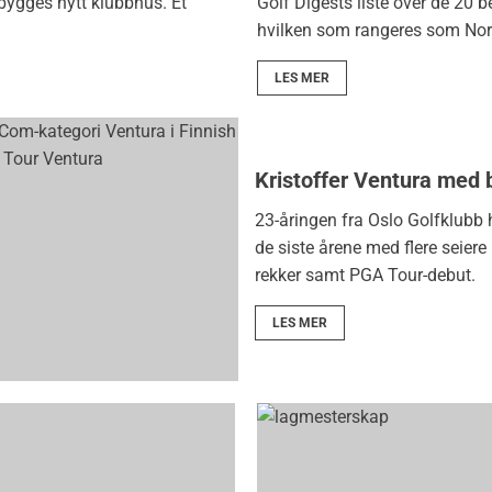
bygges nytt klubbhus. Et
Golf Digests liste over de 20 b
hvilken som rangeres som Nor
LES MER
Kristoffer Ventura med 
23-åringen fra Oslo Golfklubb h
de siste årene med flere seiere
rekker samt PGA Tour-debut.
LES MER