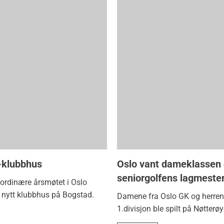
o-klubbhus
Oslo vant dameklassen 
seniorgolfens lagmeste
ordinære årsmøtet i Oslo
 nytt klubbhus på Bogstad.
Damene fra Oslo GK og herrene
1.divisjon ble spilt på Nøtterø