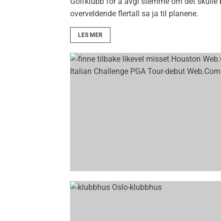
Golfklubb for å avgi stemme om det skulle 
overveldende flertall sa ja til planene.
LES MER