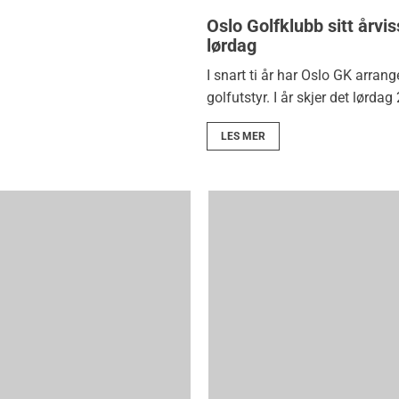
Oslo Golfklubb sitt årv
lørdag
I snart ti år har Oslo GK arran
golfutstyr. I år skjer det lørdag 
LES MER