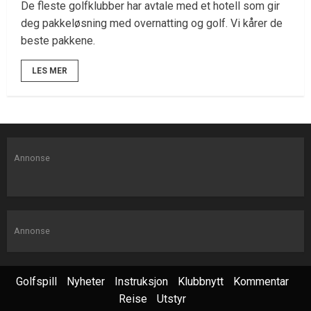
De fleste golfklubber har avtale med et hotell som gir
deg pakkeløsning med overnatting og golf. Vi kårer de
beste pakkene.
LES MER
Annonse
Annonse
Golfspill
Nyheter
Instruksjon
Klubbnytt
Kommentar
Reise
Utstyr