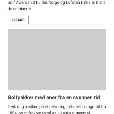
Golf Awards 2015, der Norge og Lofoten Links er blant
de nominerte.
LES MER
Golfpakker med aner fra en svunnen tid
Tenk deg å våkne på et ærverdig trehotell i dragestil fra
1894, og ta frokosten på en luksuriøs, gammel