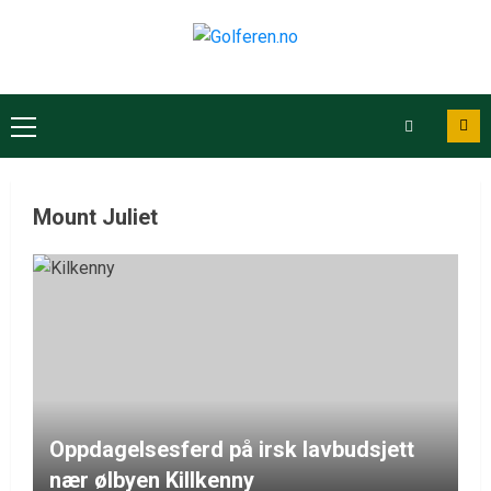
Mount Juliet
Oppdagelsesferd på irsk lavbudsjett
nær ølbyen Killkenny