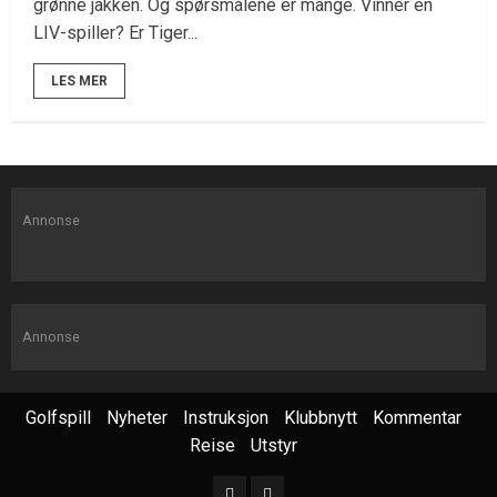
grønne jakken. Og spørsmålene er mange. Vinner en
LIV-spiller? Er Tiger...
LES MER
Annonse
Annonse
Golfspill
Nyheter
Instruksjon
Klubbnytt
Kommentar
Reise
Utstyr