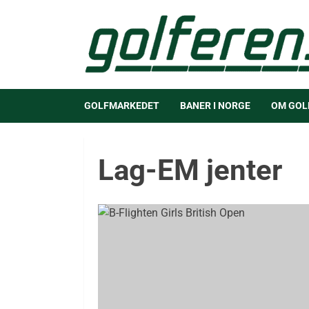
GOLFMARKEDET
BANER I NORGE
OM GOL
Lag-EM jenter