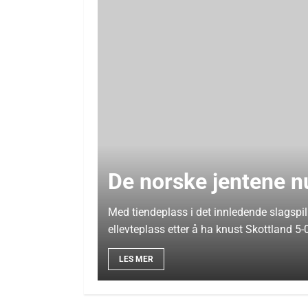
De norske jentene n
Med tiendeplass i det innledende slagspil
ellevteplass etter å ha knust Skottland 5-0
LES MER