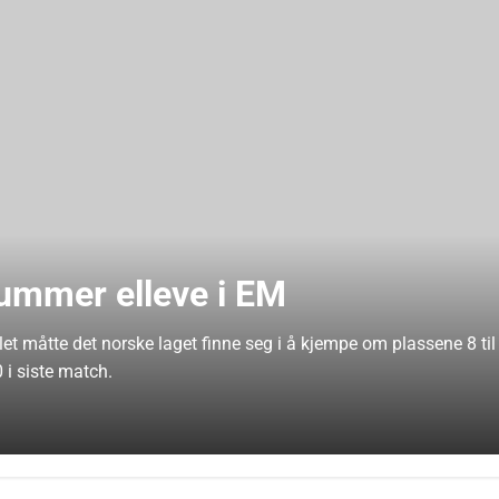
ummer elleve i EM
let måtte det norske laget finne seg i å kjempe om plassene 8 til
 i siste match.