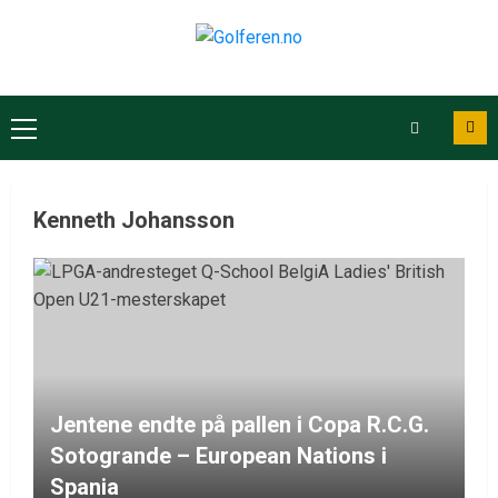
Kenneth Johansson
Jentene endte på pallen i Copa R.C.G.
Sotogrande – European Nations i
Spania