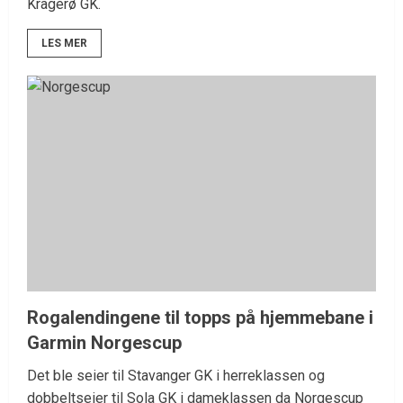
Kragerø GK.
LES MER
Rogalendingene til topps på hjemmebane i
Garmin Norgescup
Det ble seier til Stavanger GK i herreklassen og
dobbeltseier til Sola GK i dameklassen da Norgescup