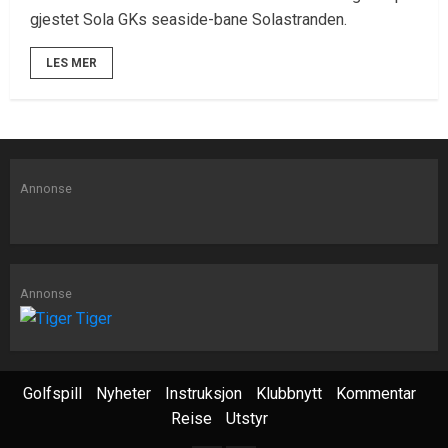
gjestet Sola GKs seaside-bane Solastranden.
LES MER
Annonse
Annonse
Golfspill
Nyheter
Instruksjon
Klubbnytt
Kommentar
Reise
Utstyr