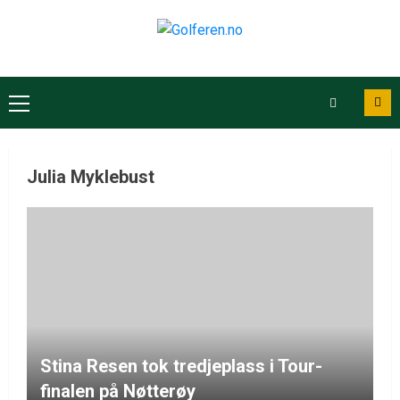
Julia Myklebust
Stina Resen tok tredjeplass i Tour-
finalen på Nøtterøy