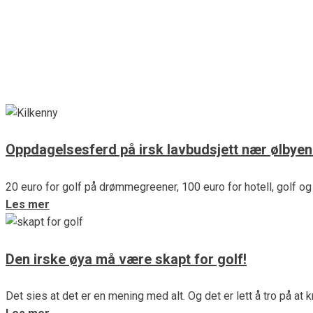
De beste stedene for golfere 
Mange golfere ser frem til å kunne spille spille golf så ofte og
Les mer
Oppdagelsesferd på irsk lavbudsjett nær ølbyen
20 euro for golf på drømmegreener, 100 euro for hotell, golf og 
Les mer
Den irske øya må være skapt for golf!
Det sies at det er en mening med alt. Og det er lett å tro på a