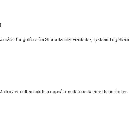
n
isemålet for golfere fra Storbritannia, Frankrike, Tyskland og Sk
McIlroy er sulten nok til å oppnå resultatene talentet hans fort