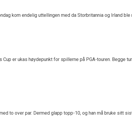
 Søndag kom endelig uttellingen med da Storbritannia og Irland 
 Cup er ukas høydepunkt for spillerne på PGA-touren. Begge turn
med to over par. Dermed glapp topp-10, og han må bruke sitt sist