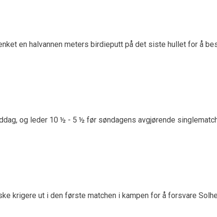
enket en halvannen meters birdieputt på det siste hullet for å b
iddag, og leder 10 ½ - 5 ½ før søndagens avgjørende singlematch
ke krigere ut i den første matchen i kampen for å forsvare Solh