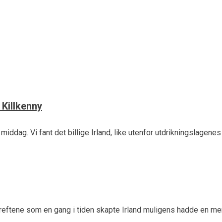
å pensjonere seg
 så mye aom de vil.
 Killkenny
middag. Vi fant det billige Irland, like utenfor utdrikningslagene
t kreftene som en gang i tiden skapte Irland muligens hadde en m