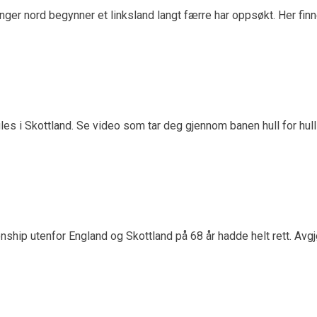
enger nord begynner et linksland langt færre har oppsøkt. Her fi
 i Skottland. Se video som tar deg gjennom banen hull for hull 
ip utenfor England og Skottland på 68 år hadde helt rett. Avgjø