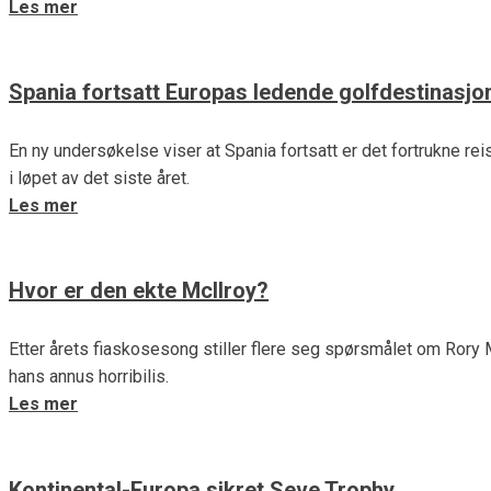
Les mer
Spania fortsatt Europas ledende golfdestinasjo
En ny undersøkelse viser at Spania fortsatt er det fortrukne re
i løpet av det siste året.
Les mer
Hvor er den ekte McIlroy?
Etter årets fiaskosesong stiller flere seg spørsmålet om Rory 
hans annus horribilis.
Les mer
Kontinental-Europa sikret Seve Trophy