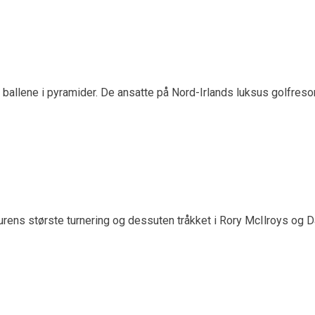
 lå ballene i pyramider. De ansatte på Nord-Irlands luksus golfre
rens største turnering og dessuten tråkket i Rory McIlroys og Da