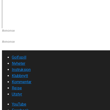
Open
En finalerunde på 71 slag førte inderen inn i historiebøkene m
Les mer
Annonse
Annonse
Golfspill
Nyheter
Instruksjon
Klubbnytt
Kommentar
Reise
Utstyr
YouTube