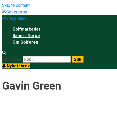
Skip to content
Primary Menu
Golfmarkedet
Baner i Norge
Om Golferen
Søk etter:
Nyhetsbrev
Gavin Green
SSP Chawrasia den første inde