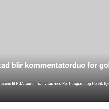
ad blir kommentatorduo for gol
hetene til PGA-touren fra nyttår, med Per Haugsrud og Henrik Bj