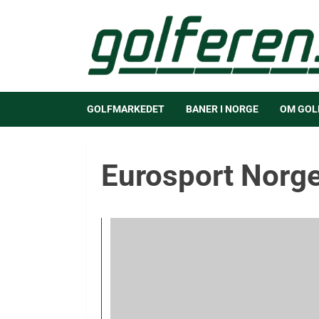
GOLFMARKEDET
BANER I NORGE
OM GOL
Eurosport Norg