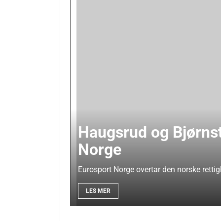
Haugsrud og Bjørnst
Norge
Eurosport Norge overtar den norske rettig
LES MER