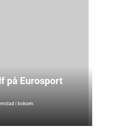
f på Eurosport
ørnstad i boksen.