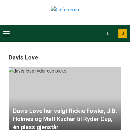
Davis Love
Davis Love har valgt Rickie Fowler, J.B.
Holmes og Matt Kuchar til Ryder Cup,
én plass gjenstår