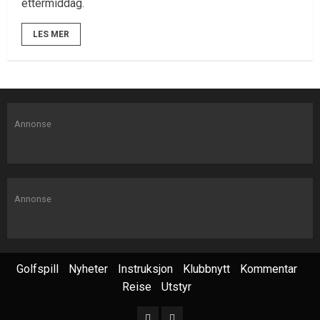
ettermiddag.
LES MER
Annonse
Annonse
Golfspill
Nyheter
Instruksjon
Klubbnytt
Kommentar
Reise
Utstyr