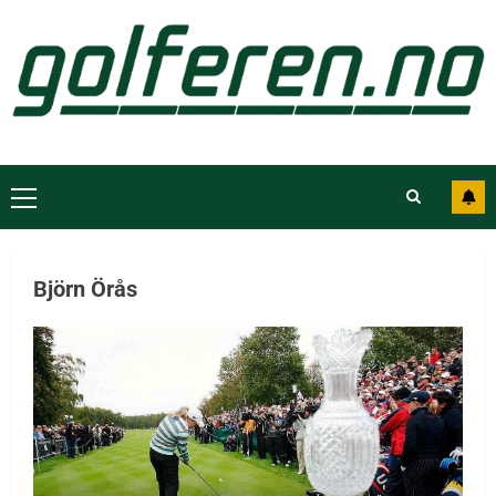
Björn Örås