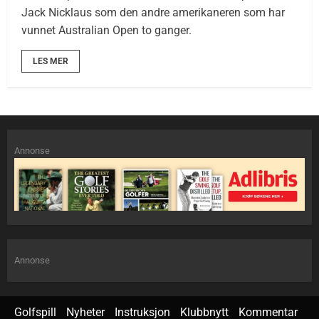
Jack Nicklaus som den andre amerikaneren som har
vunnet Australian Open to ganger.
LES MER
Annonse
Annonse
Golfspill
Nyheter
Instruksjon
Klubbnytt
Kommentar