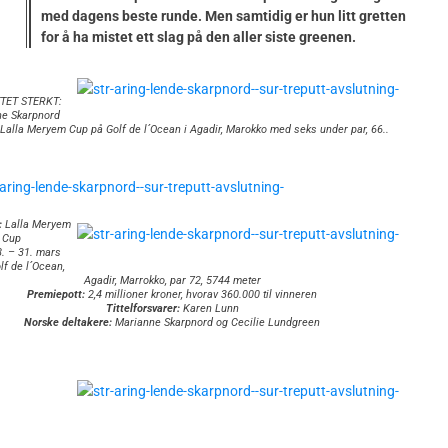
med dagens beste runde. Men samtidig er hun litt gretten
for å ha mistet ett slag på den aller siste greenen.
TET STERKT:
ne Skarpnord
 Lalla Meryem Cup på Golf de l´Ocean i Agadir, Marokko med seks under par, 66..
:
Lalla Meryem
Cup
. – 31. mars
f de l´Ocean,
Agadir, Marrokko, par 72, 5744 meter
Premiepott:
2,4 millioner kroner, hvorav 360.000 til vinneren
Tittelforsvarer:
Karen Lunn
Norske deltakere:
Marianne Skarpnord og Cecilie Lundgreen