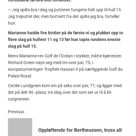
forholdene tøffere enn forventet.
— Jeg spilte bra i dag og putteren fungerte helt opp til hull 15.
Jeg treputtet der, men bortsett fra det spilte jeg bra, forteller
hun.
Marianne hadde fire birdier på de første ni og plukket opp to
flere slag på hullenr 11 og 13 før hun tapte rundens eneste
slag på hull 15.
Mens Marianne rev Golf de l’Océan i stykker, måtte kjæresten
Richard Green nøye seg med tre over par, 75, i
europaturneringen Trophée Hassan II på nærliggende Golf du
Palais Royal.
Cecilie Lundgreen kom inn på seks over par, 77, og ligger med
det på delt 90.-plass, tre slag over det som ser ut til å bli
cutgrensen.
Previous
Oppløftende for Bertheussen, tross alt