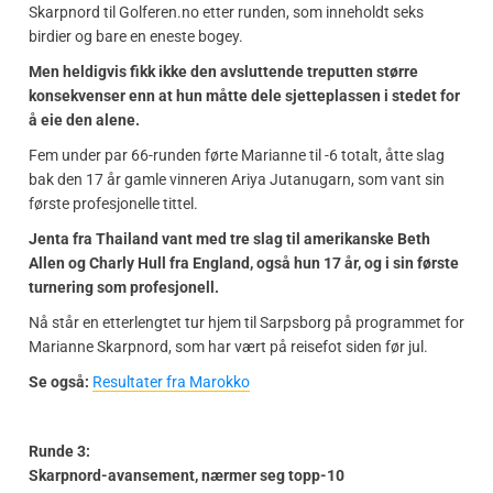
Skarpnord til Golferen.no etter runden, som inneholdt seks
birdier og bare en eneste bogey.
Men heldigvis fikk ikke den avsluttende treputten større
konsekvenser enn at hun måtte dele sjetteplassen i stedet for
å eie den alene.
Fem under par 66-runden førte Marianne til -6 totalt, åtte slag
bak den 17 år gamle vinneren Ariya Jutanugarn, som vant sin
første profesjonelle tittel.
Jenta fra Thailand vant med tre slag til amerikanske Beth
Allen og Charly Hull fra England, også hun 17 år, og i sin første
turnering som profesjonell.
Nå står en etterlengtet tur hjem til Sarpsborg på programmet for
Marianne Skarpnord, som har vært på reisefot siden før jul.
Se også:
Resultater fra Marokko
Runde 3:
Skarpnord-avansement, nærmer seg topp-10