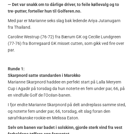
— Det var snakk om to dårlige driver, to feile køllevalg og to
tre-putter, forteller hun til Golferen.no.
Med par er Marianne seks slag bak ledende Ariya Jutanugarn
fra Thailand.
Caroline Westrup (76-72) fra Bærum GK og Cecilie Lundgreen
(77-76) fra Borregaard GK misset cutten, som gikk ved fire over
par.
Runde 1:
Skarpnord satte standarden i Marokko
Marianne Skarpnord haddee en perfekt start på Lalla Meryem
Cup i Agadir på torsdag da hun noterte en fem under par, 66, på
en vindfulle Golf de l’Océan-banen.
I fjor endte Marianne Skarpnord på delt andreplass samme sted,
og noterte fem under par, 66, torsdag, elt slag foran den
sørafrikanske rookie-en Melissa Eaton.
Selv om banen var badet i solskinn, gjorde sterk vind fra vest