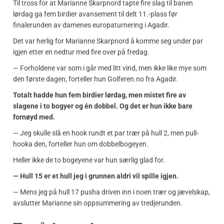
Til tross for at Marianne Skarpnord tapte fire slag til banen
lørdag ga fem birdier avansement til delt 11.-plass før
finalerunden av damenes europaturnering i Agadir.
Det var herlig for Marianne Skarpnord å komme seg under par
igjen etter en nedtur med fire over på fredag.
— Forholdene var som i går med litt vind, men ikke like mye som
den første dagen, forteller hun Golferen.no fra Agadir.
Totalt hadde hun fem birdier lørdag, men mistet fire av
slagene i to bogyer og én dobbel. Og det er hun ikke bare
fornøyd med.
— Jeg skulle slå en hook rundt et par trær på hull 2, men pull-
hooka den, forteller hun om dobbelbogeyen.
Heller ikke de to bogeyene var hun særlig glad for.
— Hull 15 er et hull jeg i grunnen aldri vil spille igjen.
— Mens jeg på hull 17 pusha driven inn i noen trær og jævelskap,
avslutter Marianne sin oppsummering av tredjerunden.