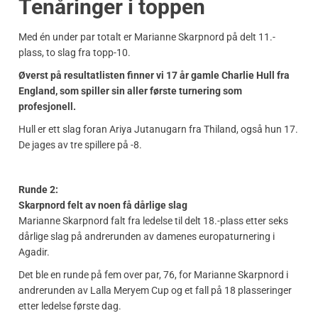
Tenåringer i toppen
Med én under par totalt er Marianne Skarpnord på delt 11.-
plass, to slag fra topp-10.
Øverst på resultatlisten finner vi 17 år gamle Charlie Hull fra
England, som spiller sin aller første turnering som
profesjonell.
Hull er ett slag foran Ariya Jutanugarn fra Thiland, også hun 17.
De jages av tre spillere på -8.
Runde 2:
Skarpnord felt av noen få dårlige slag
Marianne Skarpnord falt fra ledelse til delt 18.-plass etter seks
dårlige slag på andrerunden av damenes europaturnering i
Agadir.
Det ble en runde på fem over par, 76, for Marianne Skarpnord i
andrerunden av Lalla Meryem Cup og et fall på 18 plasseringer
etter ledelse første dag.