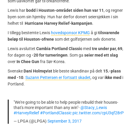
som uavkortet går til orkanofrene.
Lewis har
bodd i Houston-området siden hun var 11
, og regner
byen som sin hjemby. Hun har derfor donert seiersjekken i sin
helhet til
Hurricane Harvey Relief-kampanjen
.
I tillegg bestemte Lewis
hovedsponsor KPMG
å gi
tilsvarende
beløp til Houston-ofrene
som det golfstjernen selv donerte.
Lewis avsluttet
Cambia Portland Classic
med
tre under par, 69
,
for dagen og
-20 for turneringen
. Som ga
seier med ett slag
over
In Chee Gun
fra Sør-Korea.
Svenske
Dani Holmqvist
ble beste skandinav på delt
15.-plass
med -10
.
Suzann Pettersen er fortsatt skadet
, og var
ikke med
i
Portland.
"We're going to be able to help people rebuild their houses-
that's more important than any win"-
@Stacy_Lewis
#HarveyRelief
#PortlandClassic
pic.twitter.com/cpU3qf28rP
— LPGA (@LPGA)
September 3, 2017