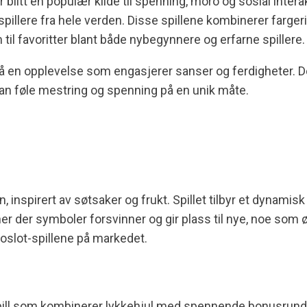
blitt en populær kilde til spenning, moro og sosial inter
 spillere fra hele verden. Disse spillene kombinerer farg
til favoritter blant både nybegynnere og erfarne spillere.
også en opplevelse som engasjerer sanser og ferdigheter. D
kan føle mestring og spenning på en unik måte.
n, inspirert av søtsaker og frukt. Spillet tilbyr et dyna
 der symboler forsvinner og gir plass til nye, noe som øk
oslot-spillene på markedet.
pill som kombinerer lykkehjul med spennende bonusrunder