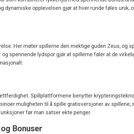
lle og dynamiske opplevelsen gjør at hver runde føles unik
else. Her møter spillerne den mektige guden Zeus, og spil
 og spennende lydspor gjør at spillerne føler at de virkeli
nasjonalt.
tferdighet. Spillplattformene benytter krypteringsteknolog
ge casinoer muligheten til å spille gratisversjoner av spille
sfunksjoner før man satser ekte penger.
 og Bonuser