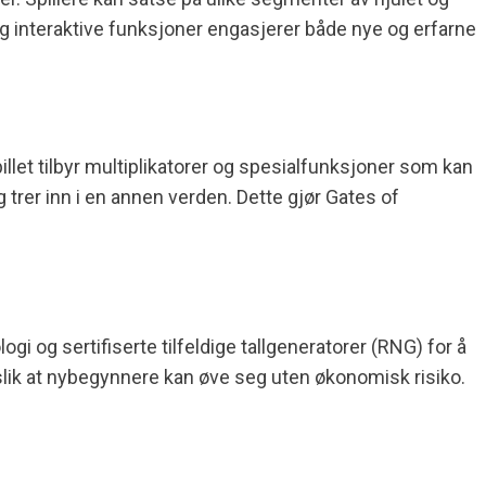
, og interaktive funksjoner engasjerer både nye og erfarne
let tilbyr multiplikatorer og spesialfunksjoner som kan
g trer inn i en annen verden. Dette gjør Gates of
i og sertifiserte tilfeldige tallgeneratorer (RNG) for å
ne, slik at nybegynnere kan øve seg uten økonomisk risiko.