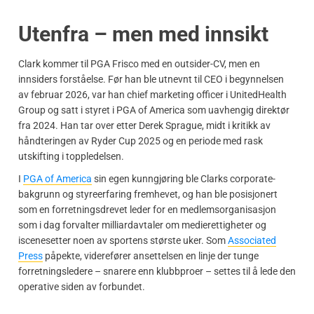
Utenfra – men med innsikt
Clark kommer til PGA Frisco med en outsider-CV, men en
innsiders forståelse. Før han ble utnevnt til CEO i begynnelsen
av februar 2026, var han chief marketing officer i UnitedHealth
Group og satt i styret i PGA of America som uavhengig direktør
fra 2024. Han tar over etter Derek Sprague, midt i kritikk av
håndteringen av Ryder Cup 2025 og en periode med rask
utskifting i toppledelsen.
I
PGA of America
sin egen kunngjøring ble Clarks corporate-
bakgrunn og styreerfaring fremhevet, og han ble posisjonert
som en forretningsdrevet leder for en medlemsorganisasjon
som i dag forvalter milliardavtaler om medierettigheter og
iscenesetter noen av sportens største uker. Som
Associated
Press
påpekte, viderefører ansettelsen en linje der tunge
forretningsledere – snarere enn klubbproer – settes til å lede den
operative siden av forbundet.