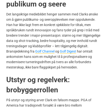
publikum og seere
Det langsiktige mediebildet henger sammen med Clarks ønske
om å gjøre publikums- og seeropplevelsen mer oppslukende.
Han har ikke lagt frem en konkret sjekkliste for tiltak, men
språkbruken rundt innovasjon og fans tyder på grep i tråd med
bredere trender i major-presentasjon: større og mer tilgjengelige
data og shot-tracking, bedre hospitality, og mer innhold rundt
treningsdager og klubbprofiler – lett tilgjengelig digitalt.
Bransjedekning fra
Golf Channel
og
Golf Digest
har omtalt
ankomsten hans som en mulighet til å profesjonalisere og
modernisere turneringsdriften på tvers av alle forbundets
mesterskap, ikke bare flaggskipet på herresiden.
Utstyr og regelverk:
brobyggerrollen
På utstyr og styring arver Clark en følsom mappe. PGA of
America har tradisjonelt forsøkt å være bro mellom