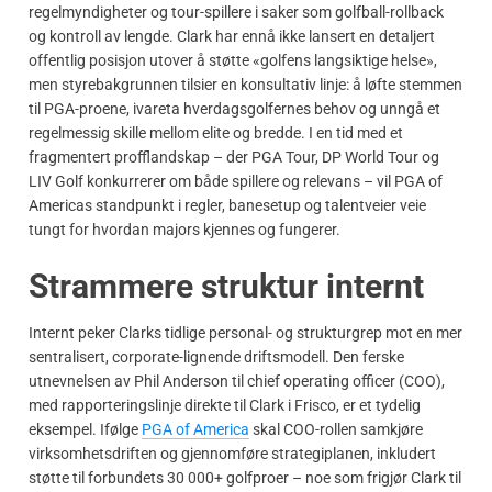
regelmyndigheter og tour-spillere i saker som golfball-rollback
og kontroll av lengde. Clark har ennå ikke lansert en detaljert
offentlig posisjon utover å støtte «golfens langsiktige helse»,
men styrebakgrunnen tilsier en konsultativ linje: å løfte stemmen
til PGA-proene, ivareta hverdagsgolfernes behov og unngå et
regelmessig skille mellom elite og bredde. I en tid med et
fragmentert profflandskap – der PGA Tour, DP World Tour og
LIV Golf konkurrerer om både spillere og relevans – vil PGA of
Americas standpunkt i regler, banesetup og talentveier veie
tungt for hvordan majors kjennes og fungerer.
Strammere struktur internt
Internt peker Clarks tidlige personal- og strukturgrep mot en mer
sentralisert, corporate-lignende driftsmodell. Den ferske
utnevnelsen av Phil Anderson til chief operating officer (COO),
med rapporteringslinje direkte til Clark i Frisco, er et tydelig
eksempel. Ifølge
PGA of America
skal COO-rollen samkjøre
virksomhetsdriften og gjennomføre strategiplanen, inkludert
støtte til forbundets 30 000+ golfproer – noe som frigjør Clark til