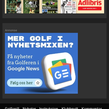
Annonse
Golfspill
Nyheter
Instruksjon
Klubbnytt
Kommentar