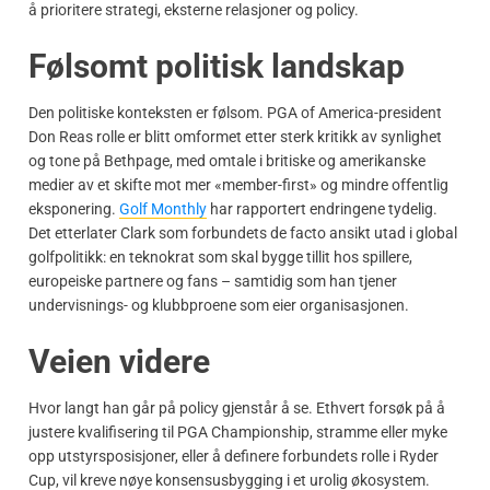
å prioritere strategi, eksterne relasjoner og policy.
Følsomt politisk landskap
Den politiske konteksten er følsom. PGA of America-president
Don Reas rolle er blitt omformet etter sterk kritikk av synlighet
og tone på Bethpage, med omtale i britiske og amerikanske
medier av et skifte mot mer «member-first» og mindre offentlig
eksponering.
Golf Monthly
har rapportert endringene tydelig.
Det etterlater Clark som forbundets de facto ansikt utad i global
golfpolitikk: en teknokrat som skal bygge tillit hos spillere,
europeiske partnere og fans – samtidig som han tjener
undervisnings- og klubbproene som eier organisasjonen.
Veien videre
Hvor langt han går på policy gjenstår å se. Ethvert forsøk på å
justere kvalifisering til PGA Championship, stramme eller myke
opp utstyrsposisjoner, eller å definere forbundets rolle i Ryder
Cup, vil kreve nøye konsensusbygging i et urolig økosystem.