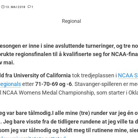
13. MAI 2018
1
esongen er inne i sine avsluttende turneringer, og tre n
brukte regionsfinalen til å kvalifiserte seg for NCAA-fina
v mai.
 fra University of California
tok tredjeplassen i
NCAA S
Regionals
etter
71-70-69 og -6
. Stavanger-spilleren er me
t til NCAA Womens Medal Championship, som starter i Ok
eg var bare tålmodig.I alle mine (tre) runder var jeg én o
 Jeg bare visste fra de tidligere rundene at jeg ville ta d
som jeg var tålmodig og holdt meg til rutinene mine, sier