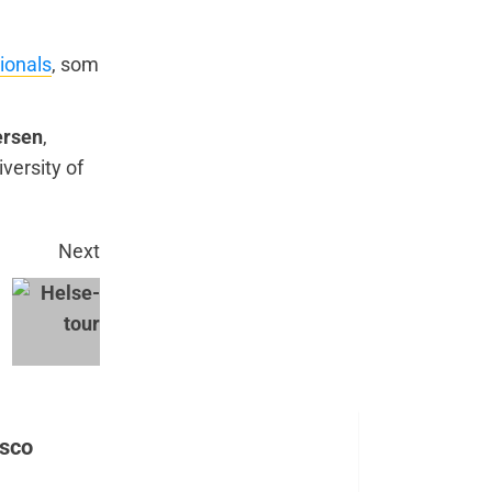
ionals
, som
ersen
,
iversity of
Next
isco