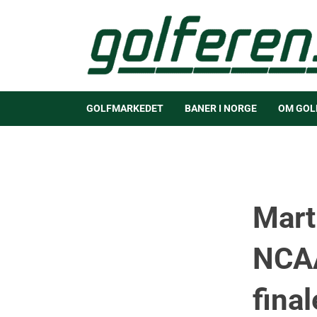
GOLFMARKEDET
BANER I NORGE
OM GOL
Mart
NCAA
fina