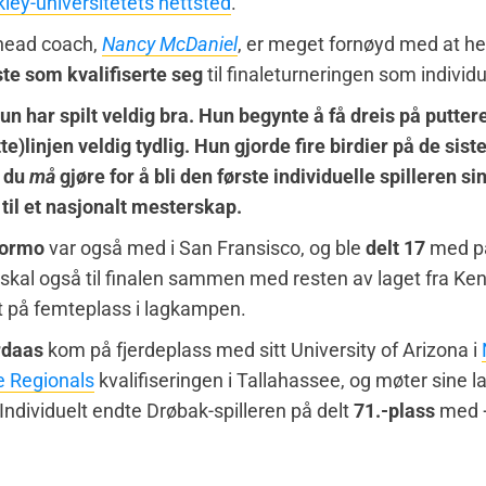
kley-universitetets nettsted
.
 head coach,
Nancy McDaniel
, er meget fornøyd med at h
ste som kvalifiserte seg
til finaleturneringen som individue
un har spilt veldig bra. Hun begynte å få dreis på putter
te)linjen veldig tydlig. Hun gjorde fire birdier på de sist
 du
må
gjøre for å bli den første individuelle spilleren 
 til et nasjonalt mesterskap.
tormo
var også med i San Fransisco, og ble
delt 17
med pa
skal også til finalen sammen med resten av laget fra Ken
 på femteplass i lagkampen.
rdaas
kom på fjerdeplass med sitt University of Arizona i
e Regionals
kvalifiseringen i Tallahassee, og møter sine 
ndividuelt endte Drøbak-spilleren på delt
71.-plass
med +