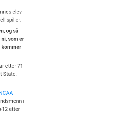
ennes elev
ll spiller:
en, og så
e ni, som er
sin kommer
r etter 71-
t State,
NCAA
landsmenn i
12 etter