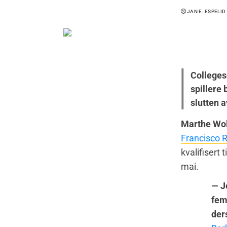
JAN E. ESPELID
Colleges
spillere 
slutten a
Marthe Wold
Francisco 
kvalifiser
mai.
— J
fem.
der