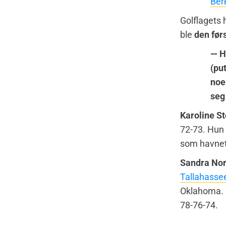
Ber
Golflagets
ble
den før
— H
(put
noe
seg
Karoline S
72-73. Hun 
som havnet
Sandra No
Tallahasse
Oklahoma. I
78-76-74.