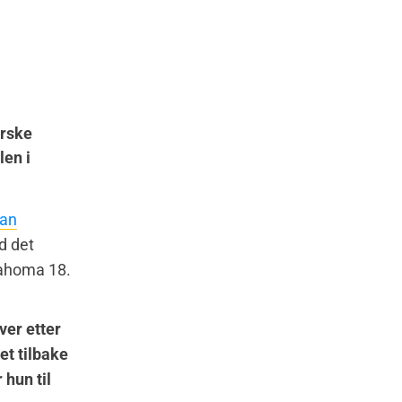
orske
len i
an
d det
lahoma 18.
ver etter
et tilbake
 hun til