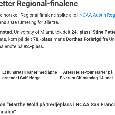
 etter Regional-finalene
e norske i Regional-finalene spilte alle i
NCAA Austin Reg
s siste turnering for alle tre.
imstad
, University of Miami, tok delt
24.-plass
,
Stine Pett
ate, kom på delt
78.-plass
mens
Dorthea Forbrigd
fra Un
ina endte på
92.-plass
.
Et hundretall baner med åpne
Årets Helse-tour starter på
greener i Golf-Norge
Elverum GK mandag 14. mai
on “
Marthe Wold på tredjeplass i NCAA San Franc
finalen
”