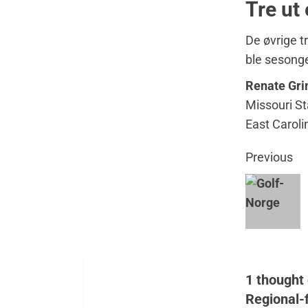
Tre ut
De øvrige tr
ble sesongen
Renate Gr
Missouri St
East Carol
Previous
1 thought 
Regional-