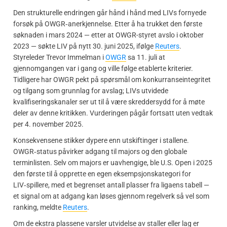
Den strukturelle endringen går hånd i hånd med LIVs fornyede
forsøk på OWGR‑anerkjennelse. Etter å ha trukket den første
søknaden i mars 2024 — etter at OWGR-styret avslo i oktober
2023 — søkte LIV på nytt 30. juni 2025, ifølge
Reuters
.
Styreleder Trevor Immelman i
OWGR
sa 11. juli at
gjennomgangen var i gang og ville følge etablerte kriterier.
Tidligere har OWGR pekt på spørsmål om konkurranseintegritet
og tilgang som grunnlag for avslag; LIVs utvidede
kvalifiseringskanaler ser ut til å være skreddersydd for å møte
deler av denne kritikken. Vurderingen pågår fortsatt uten vedtak
per 4. november 2025.
Konsekvensene stikker dypere enn utskiftinger i stallene.
OWGR‑status påvirker adgang til majors og den globale
terminlisten. Selv om majors er uavhengige, ble U.S. Open i 2025
den første til å opprette en egen eksempsjonskategori for
LIV‑spillere, med et begrenset antall plasser fra ligaens tabell —
et signal om at adgang kan løses gjennom regelverk så vel som
ranking, meldte
Reuters
.
Om de ekstra plassene varsler utvidelse av staller eller lag er