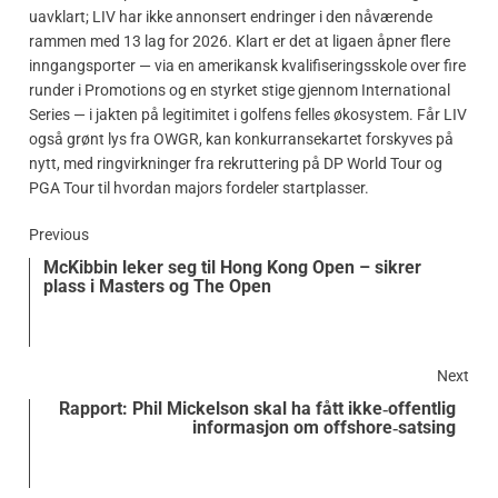
uavklart; LIV har ikke annonsert endringer i den nåværende
rammen med 13 lag for 2026. Klart er det at ligaen åpner flere
inngangsporter — via en amerikansk kvalifiseringsskole over fire
runder i Promotions og en styrket stige gjennom International
Series — i jakten på legitimitet i golfens felles økosystem. Får LIV
også grønt lys fra OWGR, kan konkurransekartet forskyves på
nytt, med ringvirkninger fra rekruttering på DP World Tour og
PGA Tour til hvordan majors fordeler startplasser.
Previous
McKibbin leker seg til Hong Kong Open – sikrer
plass i Masters og The Open
Next
Rapport: Phil Mickelson skal ha fått ikke‑offentlig
informasjon om offshore‑satsing