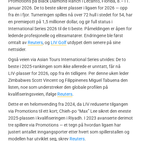
Promotions på Black Diamond Ranch i Lecanto, Florida, 8.–11.
januar 2026. De to beste sikrer plasser i ligaen for 2026 — opp
fra én i fjor. Turneringen spilles nå over 72 hull i stedet for 54, har
en premiepott på 1,5 millioner dollar, og gir full status i
International Series 2026 til de ti beste. Påmeldingen er åpen for
ledende profesjonelle og eliteamatører. Endringene ble først
omtalt av
Reuters
, og
LIV Golf
utdypet dem senere på sine
nettsider.
Også veien via Asian Tours International Series utvides: De to
beste i 2025-rankingen som ikke allerede er unntatt, får nå
LIV‑plasser for 2026, opp fra én tidligere. Per denne uken leder
Zimbabwes Scott Vincent og Filippinenes Miguel Tabuena den
listen, noe som understreker den globale profilen på
kvalifiseringsveien, ifølge
Reuters
.
Dette er en helomvending fra 2024, da LIV reduserte tilgangen
via Promotions til ett kort; Chieh‑po “Max” Lee sikret den eneste
2025-plassen i kvalifiseringen i Riyadh. I 2023 avanserte derimot
tre spillere via Promotions — et tegn på hvordan ligaen har
justert antallet inngangsporter etter hvert som spillerstallen og
modellen har utviklet seg, skrev
Reuters
.