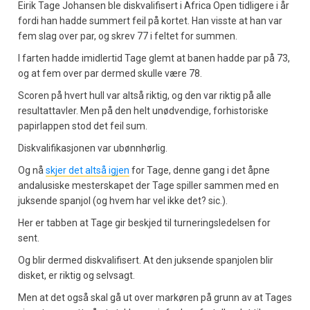
Eirik Tage Johansen ble diskvalifisert i Africa Open tidligere i år
fordi han hadde summert feil på kortet. Han visste at han var
fem slag over par, og skrev 77 i feltet for summen.
I farten hadde imidlertid Tage glemt at banen hadde par på 73,
og at fem over par dermed skulle være 78.
Scoren på hvert hull var altså riktig, og den var riktig på alle
resultattavler. Men på den helt unødvendige, forhistoriske
papirlappen stod det feil sum.
Diskvalifikasjonen var ubønnhørlig.
Og nå
skjer det altså igjen
for Tage, denne gang i det åpne
andalusiske mesterskapet der Tage spiller sammen med en
juksende spanjol (og hvem har vel ikke det? sic.).
Her er tabben at Tage gir beskjed til turneringsledelsen for
sent.
Og blir dermed diskvalifisert. At den juksende spanjolen blir
disket, er riktig og selvsagt.
Men at det også skal gå ut over markøren på grunn av at Tages