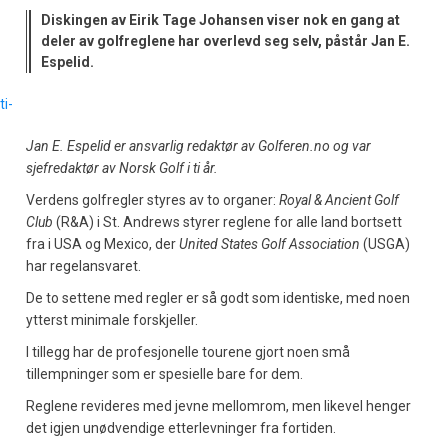
Diskingen av Eirik Tage Johansen viser nok en gang at
deler av golfreglene har overlevd seg selv, påstår Jan E.
Espelid.
Jan E. Espelid er ansvarlig redaktør av Golferen.no og var
sjefredaktør av Norsk Golf i ti år.
Verdens golfregler styres av to organer:
Royal & Ancient Golf
Club
(R&A) i St. Andrews styrer reglene for alle land bortsett
fra i USA og Mexico, der
United States Golf Association
(USGA)
har regelansvaret.
De to settene med regler er så godt som identiske, med noen
ytterst minimale forskjeller.
I tillegg har de profesjonelle tourene gjort noen små
tillempninger som er spesielle bare for dem.
Reglene revideres med jevne mellomrom, men likevel henger
det igjen unødvendige etterlevninger fra fortiden.