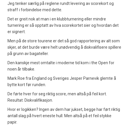
Jeg tenker særlig på reglene rundt levering av scorekort og
straff i forbindelse med dette.
Det er greit nok at man i en klubbturnering eller mindre
turnering er så opptatt av hva scorekortet sier og hvordan det
er signert.
Men på de store tourene er det så god rapportering av alt som
skjer, at det burde være helt unødvendig å diskvalifisere spillere
på grunn av bagateller.
Den kanskje mest omtalte i moderne tid kom i the Open for
noen år tilbake.
Mark Roe fra England og Sveriges Jesper Parnevik glemte å
bytte kort før runden.
De førte hver for seg riktig score, men altså på feil kort.
Resultat: Diskvalifikasjon.
Hvor er logikken? Ingen av dem har jukset, begge har ført riktig
antall slag på hvert eneste hull. Men altså på et feil stykke
papir.