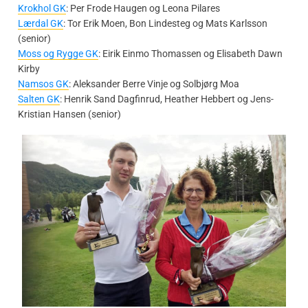
Krokhol GK
: Per Frode Haugen og Leona Pilares
Lærdal GK
: Tor Erik Moen, Bon Lindesteg og Mats Karlsson
(senior)
Moss og Rygge GK
: Eirik Einmo Thomassen og Elisabeth Dawn
Kirby
Namsos GK
: Aleksander Berre Vinje og Solbjørg Moa
Salten GK
: Henrik Sand Dagfinrud, Heather Hebbert og Jens-
Kristian Hansen (senior)