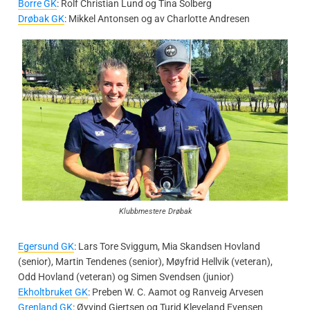
Borre GK
: Rolf Christian Lund og Tina Solberg
Drøbak GK
: Mikkel Antonsen og av Charlotte Andresen
Klubbmestere Drøbak
Egersund GK
: Lars Tore Sviggum, Mia Skandsen Hovland
(senior), Martin Tendenes (senior), Møyfrid Hellvik (veteran),
Odd Hovland (veteran) og Simen Svendsen (junior)
Ekholtbruket GK
: Preben W. C. Aamot og Ranveig Arvesen
Grenland GK
: Øyvind Gjertsen og Turid Kleveland Evensen