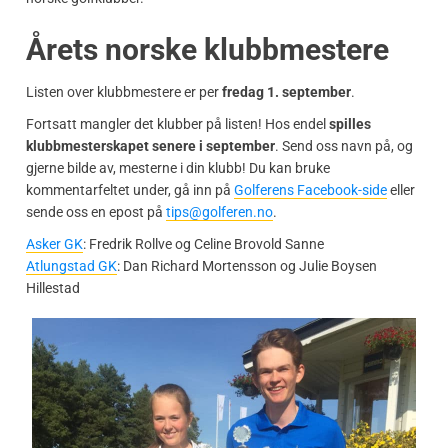
Årets norske klubbmestere
Listen over klubbmestere er per
fredag 1. september
.
Fortsatt mangler det klubber på listen! Hos endel
spilles
klubbmesterskapet senere i september
. Send oss navn på, og
gjerne bilde av, mesterne i din klubb! Du kan bruke
kommentarfeltet under, gå inn på
Golferens Facebook-side
eller
sende oss en epost på
tips@golferen.no
.
Asker GK
: Fredrik Rollve og Celine Brovold Sanne
Atlungstad GK
: Dan Richard Mortensson og Julie Boysen
Hillestad