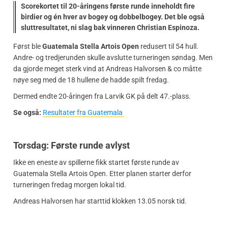
Scorekortet til 20-åringens første runde inneholdt fire
birdier og én hver av bogey og dobbelbogey. Det ble også
sluttresultatet, ni slag bak vinneren Christian Espinoza.
Først ble
Guatemala Stella Artois Open
redusert til 54 hull.
Andre- og tredjerunden skulle avslutte turneringen søndag. Men
da gjorde meget sterk vind at Andreas Halvorsen & co måtte
nøye seg med de 18 hullene de hadde spilt fredag.
Dermed endte 20-åringen fra Larvik GK på delt 47.-plass.
Se også:
Resultater fra Guatemala
Torsdag: Første runde avlyst
Ikke en eneste av spillerne fikk startet første runde av
Guatemala Stella Artois Open. Etter planen starter derfor
turneringen fredag morgen lokal tid.
Andreas Halvorsen har starttid klokken 13.05 norsk tid.