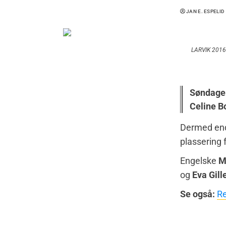
JAN E. ESPELID
LARVIK 201605
Søndagen
Celine Bo
Dermed endt
plassering 
Engelske
M
og
Eva Gill
Se også:
Re