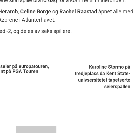
ene skal spille bra lørdag for å komme til finalerunden.
Heramb
,
Celine Borge
og
Rachel Raastad
åpnet alle med
 Azorene i Atlanterhavet.
d -2, og deles av seks spillere.
 seier på europatouren,
Karoline Stormo på
ant på PGA Touren
tredjeplass da Kent State-
univsersitetet tapetserte
seierspallen