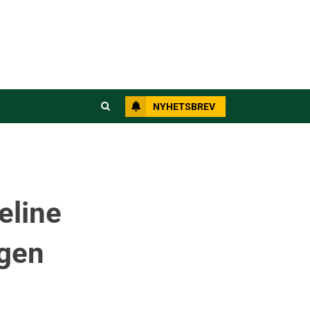
NYHETSBREV
eline
ngen