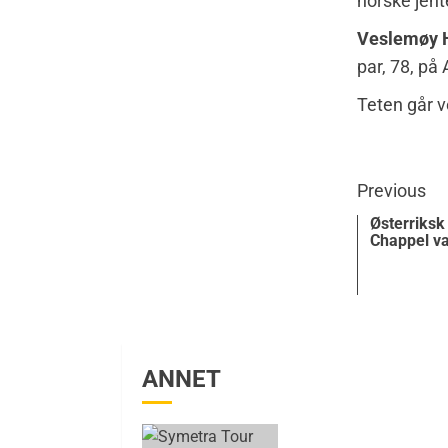
norske jent
Veslemøy 
par, 78, på
Teten går ve
Previous
Østerriksk
Chappel v
ANNET