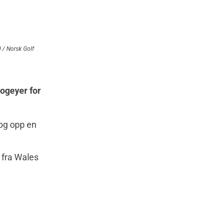
d / Norsk Golf
bogeyer for
 og opp en
fra Wales