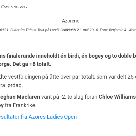
24. APRIL 2017
21: Bilder fra Titleist Tour på Larvik Golfklubb 21. mai 2016. Foto: Benjamin A. War
s finalerunde inneholdt én birdi, én bogey og to doble 
rge. Det ga +8 totalt.
e vestfoldingen på åtte over par totalt, som var delt 25
fra lørdag.
eghan Maclaren
vant på -2, to slag foran
Chloe Williams
ey
fra Frankrike.
sultater fra Azores Ladies Open