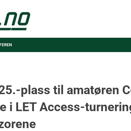
FEREN
 25.-plass til amatøren C
e i LET Access-turneri
zorene