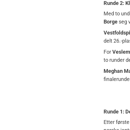
Runde 2: Kl
Med to unde
Borge
seg v
Vestfoldspi
delt 26.-pl
For
Veslem
to runder 
Meghan Ma
finalerunde
Runde 1: D
Etter først