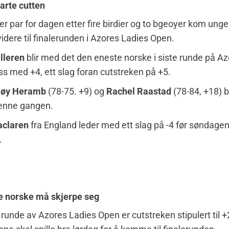
arte cutten
r par for dagen etter fire birdier og to bgeoyer kom ung
idere til finalerunden i Azores Ladies Open.
lleren
blir med det den eneste norske i siste runde på Az
ass med +4, ett slag foran cutstreken på +5.
øy Heramb
(78-75. +9) og
Rachel Raastad
(78-84, +18) 
denne gangen.
claren
fra England leder med ett slag på -4 før søndage
.
e norske må skjerpe seg
e runde av Azores Ladies Open er cutstreken stipulert til +