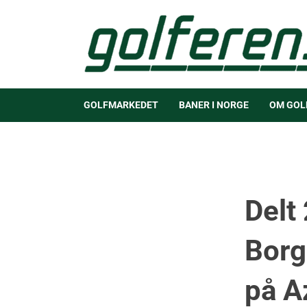
GOLFMARKEDET
BANER I NORGE
OM GOL
Delt
Borg
på A