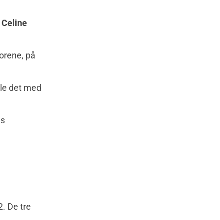
e
Celine
orene, på
ble det med
ns
2. De tre