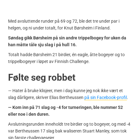
Med avsluttende runder på 69 og 72, ble det tre under par i
helgen, og ni under totalt, for Knut Børsheim i Finland.
Søndag gikk Børsheim på sin andre trippelbogey for uken da
han måtte tåle sju slag i på hull 16.
Totalt hadde Børsheim 21 birdier, én eagle, åtte bogeyer og to
trippelbogeyer i løpet av Finnish Challenge.
Følte seg robbet
— Hater å bruke klisjeer, men i dag kunne jeg nok ikke vært et
slag dårligere, skriver Elias Bertheussen
på sin Facebook-profil
.
— Kom inn på 71 slag og -4 for turneringen, ble nummer 52
eller noe i den duren.
Avslutningsrunden inneholdt tre birdier og to bogeyer, og med -4
var Bertheussen 17 slag bak waliseren Stuart Manley, som tok
sin første challengeseier.