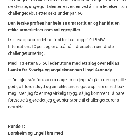
de største, unge golftalentene i verden ved å innta ledelsen i sin
challengedebut etter seks under par, 66.
Den ferske proffen har hele 18 amatørtitler, og har fått en
rekke utmerkelser som collegespiller.
I sin europatouredebut i juni ble han topp-10 i BMW
International Open, og er altså nå i førersetet i sin første
challengeturnering.
Med -13 etter 65-66 leder Stone med ett slag over Niklas
Lemke fra Sverige og engelskmannen Lloyd Kennedy.
— Det gjenstår fortsatt to dager, men jeg må gå ut der og spille
god golf fordi Lloyd og en rekke andre gode spillere er rett bak
meg. Men jeg føler meg virkelig trygg, så jeg kommer til å bare
fortsette å gjøre det jeg gjør, sier Stone til challengetourens
nettside.
Runde 1:
Børsheim og Engell bra med