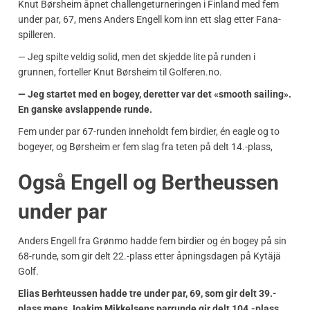
Knut Børsheim åpnet challengeturneringen i Finland med fem
under par, 67, mens Anders Engell kom inn ett slag etter Fana-
spilleren.
— Jeg spilte veldig solid, men det skjedde lite på runden i
grunnen, forteller Knut Børsheim til Golferen.no.
— Jeg startet med en bogey, deretter var det «smooth sailing».
En ganske avslappende runde.
Fem under par 67-runden inneholdt fem birdier, én eagle og to
bogeyer, og Børsheim er fem slag fra teten på delt 14.-plass,
Også Engell og Bertheussen
under par
Anders Engell fra Grønmo hadde fem birdier og én bogey på sin
68-runde, som gir delt 22.-plass etter åpningsdagen på Kytäjä
Golf.
Elias Berhteussen hadde tre under par, 69, som gir delt 39.-
plass mens Joakim Mikkelsens parrunde gir delt 104.-plass.