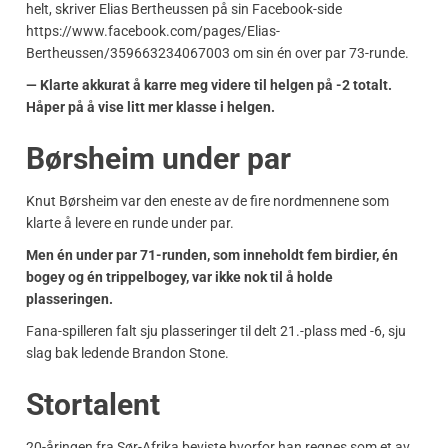
helt, skriver Elias Bertheussen på sin Facebook-side
https://www.facebook.com/pages/Elias-
Bertheussen/359663234067003 om sin én over par 73-runde.
— Klarte akkurat å karre meg videre til helgen på -2 totalt.
Håper på å vise litt mer klasse i helgen.
Børsheim under par
Knut Børsheim var den eneste av de fire nordmennene som
klarte å levere en runde under par.
Men én under par 71-runden, som inneholdt fem birdier, én
bogey og én trippelbogey, var ikke nok til å holde
plasseringen.
Fana-spilleren falt sju plasseringer til delt 21.-plass med -6, sju
slag bak ledende Brandon Stone.
Stortalent
20-åringen fra Sør-Afrika beviste hvorfor han regnes som et av