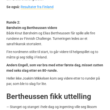
Se også:
Resultater fra Finland
Runde 2:
Børsheim og Bertheussen videre
Både Knut Børsheim og Elias Bertheussen får spille alle fire
rundene av Finnish Challenge. Turneringen ledes av et
sørafrikansk stortalent.
Fire nordmenn stilte til start, to går videre til helgespillet og to
måtte gi seg tidlig i Finland.
Anders Engell, som var bra med etter første dag, misset cutten
med seks slag etter en 80-runde.
Heller ikke Joakim Mikkelsen kom seg videre etter to runder på
par, som ble to slag for lite.
Bertheussen fikk uttelling
— Stanget og stanget i hele dag og ingenting ville seg liksom