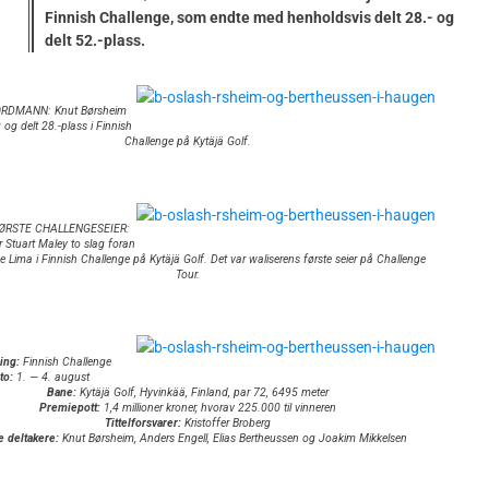
Finnish Challenge, som endte med henholdsvis delt 28.- og
delt 52.-plass.
RDMANN: Knut Børsheim
 og delt 28.-plass i Finnish
Challenge på Kytäjä Golf.
FØRSTE CHALLENGESEIER:
 Stuart Maley to slag foran
e Lima i Finnish Challenge på Kytäjä Golf. Det var waliserens første seier på Challenge
Tour.
ing:
Finnish Challenge
to:
1. — 4. august
Bane:
Kytäjä Golf, Hyvinkää, Finland, par 72, 6495 meter
Premiepott:
1,4 millioner kroner, hvorav 225.000 til vinneren
Tittelforsvarer:
Kristoffer Broberg
e deltakere:
Knut Børsheim, Anders Engell, Elias Bertheussen og Joakim Mikkelsen